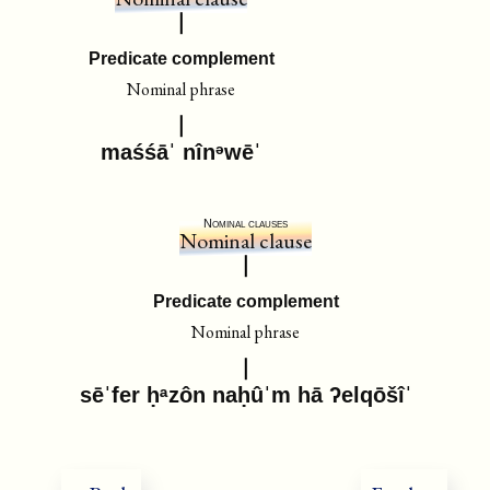
Predicate complement
Nominal phrase
maśśāˈ nînᵊwēˈ
Nominal clauses
Nominal clause
Predicate complement
Nominal phrase
sēˈfer ḥᵃzôn naḥûˈm hā ʔelqōšîˈ