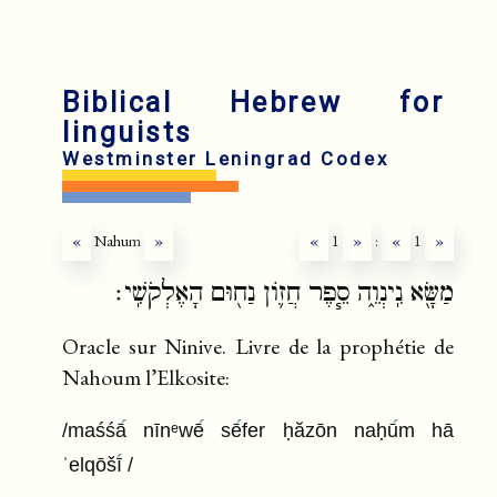
en
ru
Biblical Hebrew for
linguists
Westminster Leningrad Codex
«
Nahum
»
«
1
»
:
«
1
»
מַשָּׂ֖א נִֽינְוֵ֑ה סֵ֧פֶר חֲז֛וֹן נַח֖וּם הָאֶלְקֹשִֽׁי׃
Oracle sur Ninive. Livre de la prophétie de
Nahoum l’Elkosite:
/maśśā
nīnᵉwē
sē
fer ḥăzōn naḥū
m hā
ʾelqōšī
/