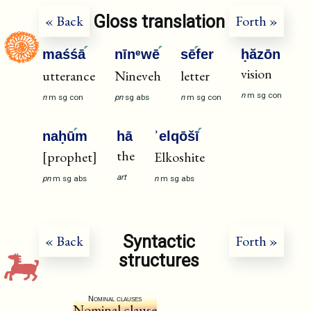
Gloss translation
« Back
Forth »
maśśā
nīnᵉwē
sē
fer
ḥăzōn
vision
utterance
Nineveh
letter
n
m
sg
con
n
m
sg
con
pn
sg
abs
n
m
sg
con
naḥū
m
hā
ʾelqōšī
the
[prophet]
Elkoshite
art
pn
m
sg
abs
n
m
sg
abs
Syntactic
« Back
Forth »
structures
Nominal clauses
Nominal clause